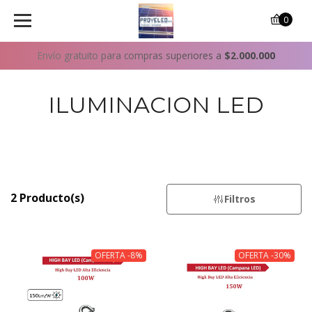
0
Envío gratuito para compras superiores a
$2.000.000
ILUMINACION LED
2 Producto(s)
Filtros
OFERTA -8%
OFERTA -30%