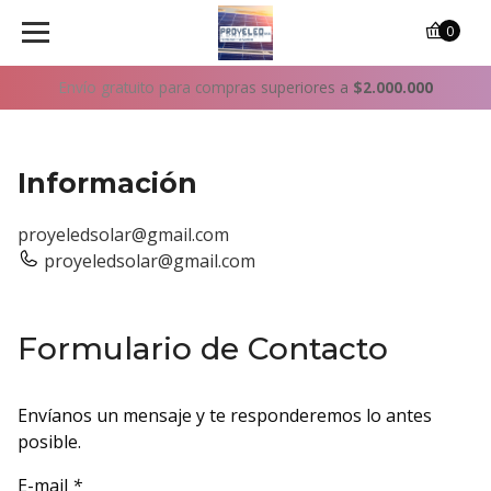
0
Envío gratuito para compras superiores a
$2.000.000
Información
proyeledsolar@gmail.com
proyeledsolar@gmail.com
Formulario de Contacto
Envíanos un mensaje y te responderemos lo antes
posible.
E-mail
*