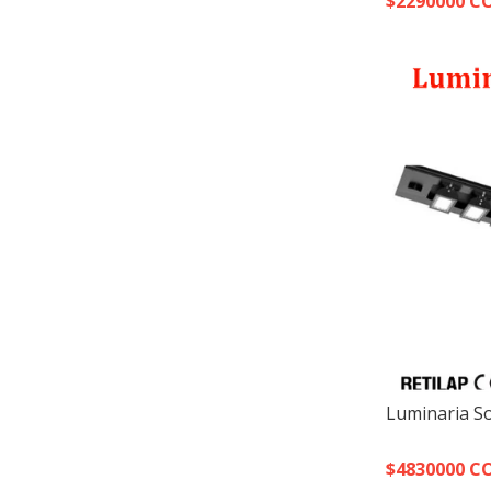
$2290000 C
Luminaria So
$4830000 C