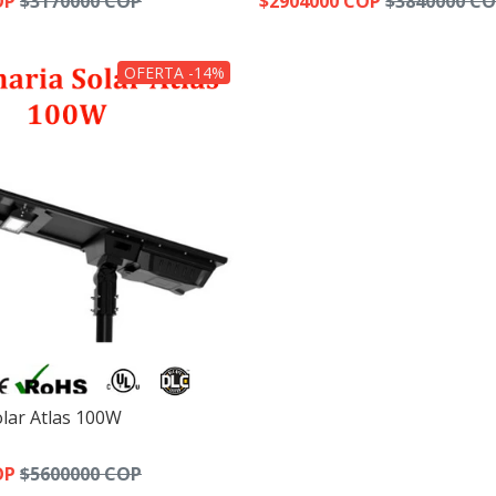
OP
$3170000 COP
$2904000 COP
$3840000 C
OFERTA -14%
lar Atlas 100W
OP
$5600000 COP